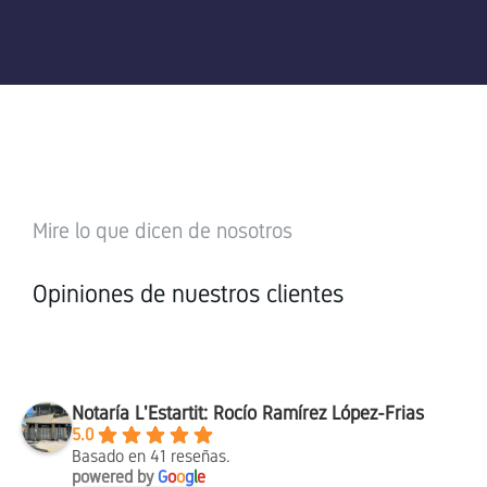
Mire lo que dicen de nosotros
Opiniones de nuestros clientes
Notaría L'Estartit: Rocío Ramírez López-Frias
5.0
Basado en 41 reseñas.
powered by
G
o
o
g
l
e