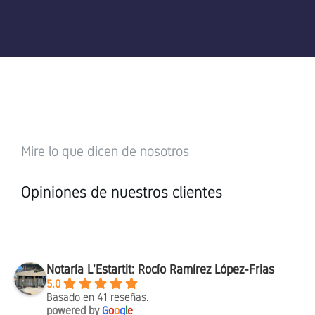
Mire lo que dicen de nosotros
Opiniones de nuestros clientes
Notaría L'Estartit: Rocío Ramírez López-Frias
5.0
Basado en 41 reseñas.
powered by
G
o
o
g
l
e