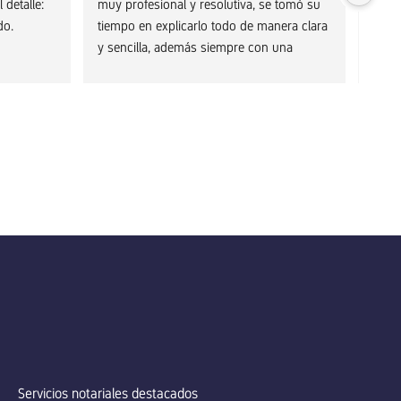
detalle: 
muy profesional y resolutiva, se tomó su 
Abso
do.
tiempo en explicarlo todo de manera clara 
y sencilla, además siempre con una 
sonrisa.Muchísimas gracias!!
Servicios notariales destacados