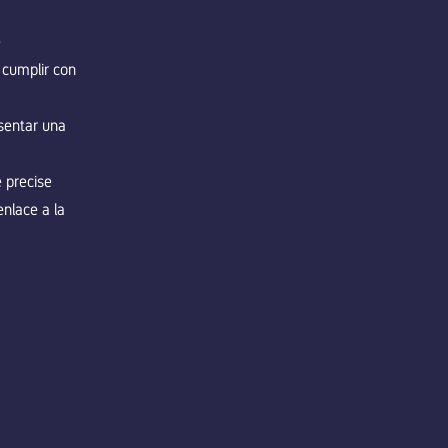
e
 cumplir con
esentar una
e precise
enlace a la