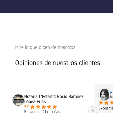
Mire lo que dicen de nosotros
Opiniones de nuestros clientes
Fuensanta Alfin
R
Notaría L'Estartit: Rocío Ramírez
hace 3 años
h
López-Frias
5.0
 
A destacar la eficiencia y eficacia de esta 
Excelente
Basado en 41 reseñas.