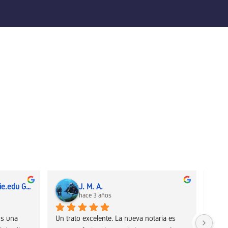
mgg.mba2001@alumni.ie.edu García Gómez De Salazar
J. M. A.
hace 3 años
s una 
Un trato excelente. La nueva notaria es 
Trato