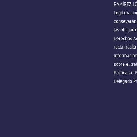
RAMÍREZ L
Legitimació
consevarán 
las obligaci
Derechos Acc
reclamación
Información
sobre el tra
Política de 
Delegado Pr