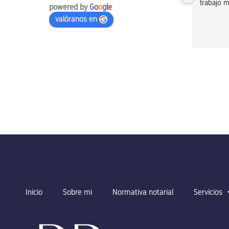
as 
Notaría junto a la simpatía de todas y el 
trabajo m
powered by
G
o
o
g
l
e
l. 
buen trato.
valóranos en
Inicio
Sobre mi
Normativa notarial
Servicios