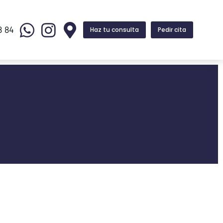
8 84
Haz tu consulta
Pedir cita